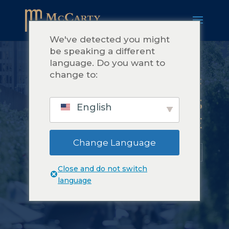
We've detected you might
be speaking a different
language. Do you want to
change to:
MCCARTY CONSULTING LLC
PEOPLE PROCEDURES
English
PURPOSE
Change Language
மேலும் அறிக
தொடங்குங்கள்
Close and do not switch
language