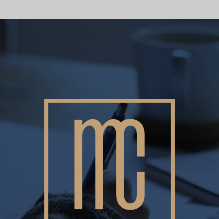
SW
SI
PS
NE
HI